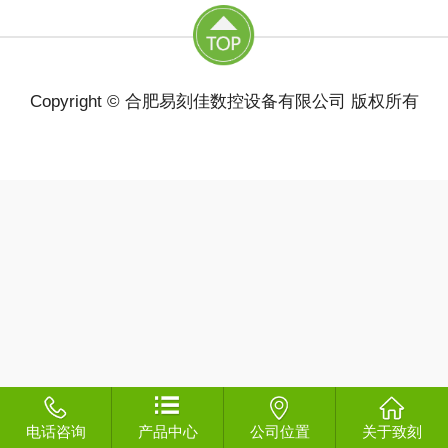
Copyright © 合肥易刻佳数控设备有限公司 版权所有
电话咨询
产品中心
公司位置
关于致刻