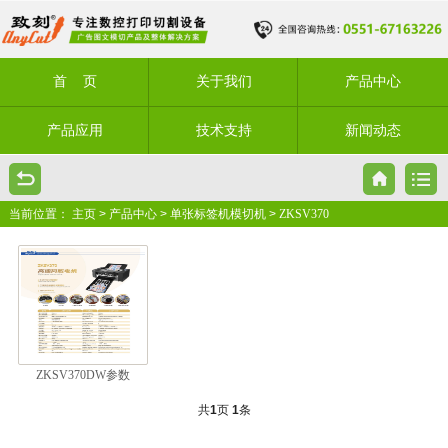
首 页
关于我们
产品中心
产品应用
技术支持
新闻动态
当前位置：
主页
>
产品中心
>
单张标签机模切机
>
ZKSV370
ZKSV370DW参数
共
1
页
1
条