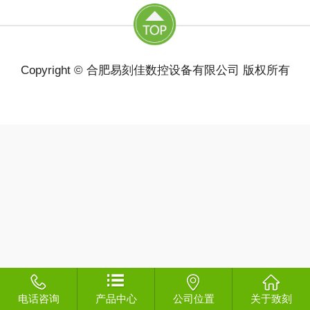
Copyright © 合肥易刻佳数控设备有限公司 版权所有
电话咨询
产品中心
公司位置
关于致刻