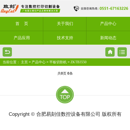
首 页
关于我们
产品中心
产品应用
技术支持
新闻动态
当前位置：
主页
>
产品中心
>
平板切割机
>
ZKTB3550
共
0
页
0
条
Copyright © 合肥易刻佳数控设备有限公司 版权所有