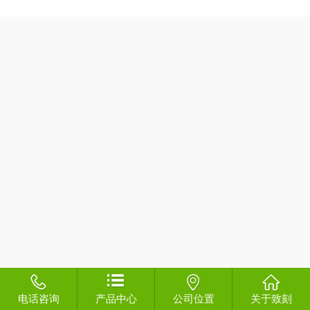
电话咨询
产品中心
公司位置
关于致刻